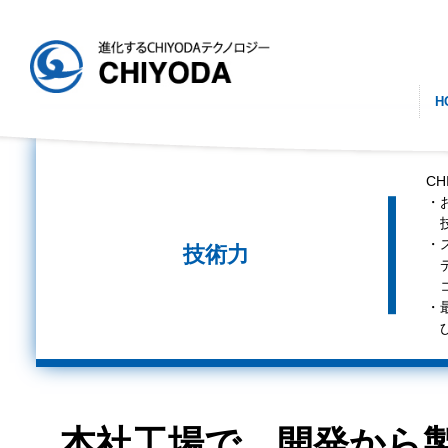
H
C
・
技
・
技術力
デ
コ
・
ひ
本社工場で、開発から