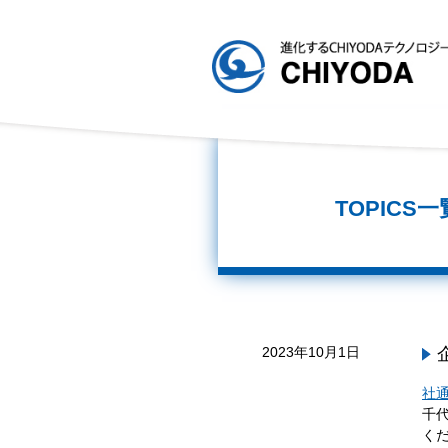
TOPICS一
2023年10月1日
社通
千
く