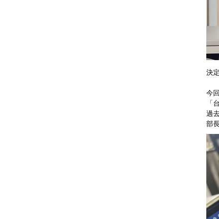
決定
今
「
過
部