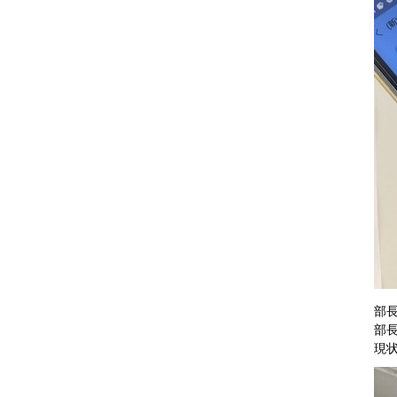
部
部
現