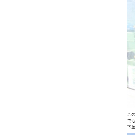
こ
で
下