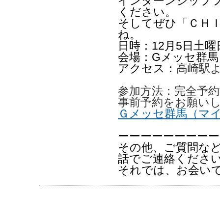
インターンシップ
ください。
そしてぜひ「ＣＨ
ね。
日時：12月5日土曜日
会場：Gメッセ群馬
アクセス：
高崎駅よ
参加方法：完全予約
事前予約をお願い
Ｇメッセ群馬（マ
ーーーーーーーーー
その他、ご質問な
話でご連絡くださ
それでは、お会い